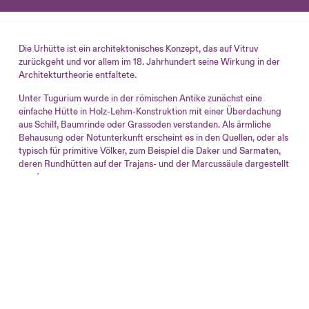
Die Urhütte ist ein architektonisches Konzept, das auf Vitruv
zurückgeht und vor allem im 18. Jahrhundert seine Wirkung in der
Architekturtheorie entfaltete.
Unter Tugurium wurde in der römischen Antike zunächst eine
einfache Hütte in Holz-Lehm-Konstruktion mit einer Überdachung
aus Schilf, Baumrinde oder Grassoden verstanden. Als ärmliche
Behausung oder Notunterkunft erscheint es in den Quellen, oder als
typisch für primitive Völker, zum Beispiel die Daker und Sarmaten,
deren Rundhütten auf der Trajans- und der Marcussäule dargestellt
werden.
Vitruv beschreibt die bei diversen barbarischen Völkern
gebräuchlichen Konstruktionen, schlägt dann aber den Bogen und
verknüpft diese Hütten mit den Anfängen der Technik, der
Architektur und nicht zuletzt der römischen Geschichte, indem er
darauf hinweist, dass die Casa Romuli, eine einfache Strohhütte auf
dem Palatin, die Romulus, dem mythischen Stadtgründer Roms
zugeschrieben wurde, eine Konstruktion genau dieser Art war.
Die von Vitruv beschriebene einfache Hütte gewann als idealisiertes