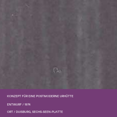
KONZEPT FÜR EINE POSTMODERNE URHÜTTE
ENTWURF / 1974
ORT / DUISBURG, SECHS-SEEN-PLATTE